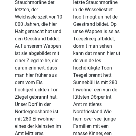
Stauchmoräne der
letzte Stauchmoräne
letzten, der
in de Wesseliestiet
Weichseleiszeit vor 10
hoolt mogt un het de
000 Jahren, die hier
Geestrand bildet. Op
Halt gemacht hat und
unse Wappen is se as
den Geestrand bildet.
Teegelreeg afbildet,
Auf unserem Wappen
dormit man sehen
ist sie abgebildet mit
kann dat mann hier ut
einer Ziegelreihe, die
de vun de Ies
daran erinnert, dass
hochdrükgte Toon
man hier früher aus
Teegel brennt hett.
dem vom Eis
Sünnebüll is mit 280
hochgedrückten Ton
Inwohner een vun de
Ziegel gebrannt hat.
lüttsten Dörper int
Unser Dorf in der
Amt mittleres
Nordergoosharde ist
Nordfriesland.Wie
mit 280 Einwohner
hem over veel junge
eines der kleinsten im
Familien mit een
Amt Mittleres
masse Kinner, een