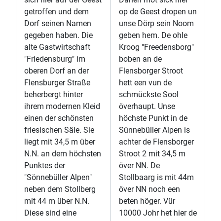
getroffen und dem
op de Geest dropen un
Dorf seinen Namen
unse Dörp sein Noom
gegeben haben. Die
geben hem. De ohle
alte Gastwirtschaft
Kroog "Freedensborg"
"Friedensburg" im
boben an de
oberen Dorf an der
Flensborger Stroot
Flensburger Straße
hett een vun de
beherbergt hinter
schmückste Sool
ihrem modernen Kleid
överhaupt. Unse
einen der schönsten
höchste Punkt in de
friesischen Säle. Sie
Sünnebüller Alpen is
liegt mit 34,5 m über
achter de Flensborger
N.N. an dem höchsten
Stroot 2 mit 34,5 m
Punktes der
över NN. De
"Sönnebüller Alpen"
Stollbaarg is mit 44m
neben dem Stollberg
över NN noch een
mit 44 m über N.N.
beten höger. Vür
Diese sind eine
10000 Johr het hier de