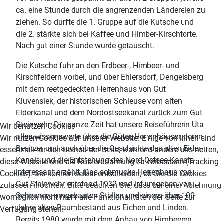
ca. eine Stunde durch die angrenzenden Ländereien zu
ziehen. So durfte die 1. Gruppe auf die Kutsche und
die 2. stärkte sich bei Kaffee und Himber-Kirschtorte.
Nach gut einer Stunde wurde getauscht.
Die Kutsche fuhr an den Erdbeer-, Himbeer- und
Kirschfeldern vorbei, und über Ehlersdorf, Dengelsberg
mit dem reetgedeckten Herrenhaus von Gut
Kluvensiek, der historischen Schleuse vom alten
Eiderkanal und dem Nordostseekanal zurück zum Gut
Steinwehr. Die ganze Zeit hat unsere Reiseführerin Uta
Wir benutzen Cookies
alles wissenswerte über die Güter, Herrenhäuser, deren
Wir nutzen Cookies auf unserer Website. Einige von ihnen sind
Besitzer und auch über die Geschichte des alten Eider-
essenziell für den Betrieb der Seite, während andere uns helfen,
Kanals und die Entstehung des Nord-Ostsee-Kanals
diese Website und die Nutzererfahrung zu verbessern (Tracking
interessant erzählt. Das schmucke Herrenhaus von
Cookies). Sie können selbst entscheiden, ob Sie die Cookies
Gut Steinwehr entstand 1932 und ist umgeben von
zulassen möchten. Bitte beachten Sie, dass bei einer Ablehnung
Scheunen, umgebauten Ställen und einem über 100
womöglich nicht mehr alle Funktionalitäten der Seite zur
Jahre alten Baumbestand aus Eichen und Linden.
Verfügung stehen.
Bereits 1980 wurde mit dem Anbau von Himbeeren