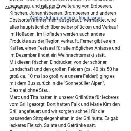
begonnen, und mit der Erweiterung von Erdbeeren,
Akzeptieren
Ablehnen
Kirschen, Johannisbeeren, Brombeeren und anderen
Weitere Informationen
|
Impressum
Obstsorten immer mehr ausgebaut. Vermarktet wird
alles hauptsächlich über selber pflücken und Verkauf
im Hofladen. Im Hofladen werden auch andere
Produkte aus der Region verkauft. Ferner gibt es ein
Kaffee, einen Festsaal für alle möglichen Anlässe und
im Dezember findet ein Weihnachtsmarkt statt.
Mit diesen frischen Eindrücken von der schönen
Landschaft und den großen Feldern (ca. 40 bis 50 ha
groß ca. 10 mal so groß wie unsere Felder!) ging es
mit dem Bus zurück in die "Sönnebüller Alpen".
Diesmal ohne Stau.
Marc und Tita hatten in unserer Grillhütte für leckeres
vom Grill gesorgt. Dort hatten Falk und Marie Kim den
Grill angefeuert und wir sorgten schnell für die
passenden Sitzgelegenheiten in der Grillhütte. Es gab
leckeres Fleisch, Salate und Getränke satt.