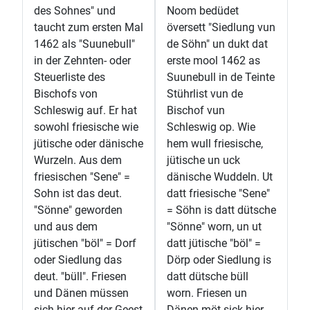
des Sohnes" und
Noom bedüdet
taucht zum ersten Mal
översett "Siedlung vun
1462 als "Suunebull"
de Söhn" un dukt dat
in der Zehnten- oder
erste mool 1462 as
Steuerliste des
Suunebull in de Teinte
Bischofs von
Stührlist vun de
Schleswig auf. Er hat
Bischof vun
sowohl friesische wie
Schleswig op. Wie
jütische oder dänische
hem wull friesische,
Wurzeln. Aus dem
jütische un uck
friesischen "Sene" =
dänische Wuddeln. Ut
Sohn ist das deut.
datt friesische "Sene"
"Sönne" geworden
= Söhn is datt dütsche
und aus dem
"Sönne" worn, un ut
jütischen "böl" = Dorf
datt jütische "böl" =
oder Siedlung das
Dörp oder Siedlung is
deut. "büll". Friesen
datt dütsche büll
und Dänen müssen
worn. Friesen un
sich hier auf der Geest
Dänen möt sick hier