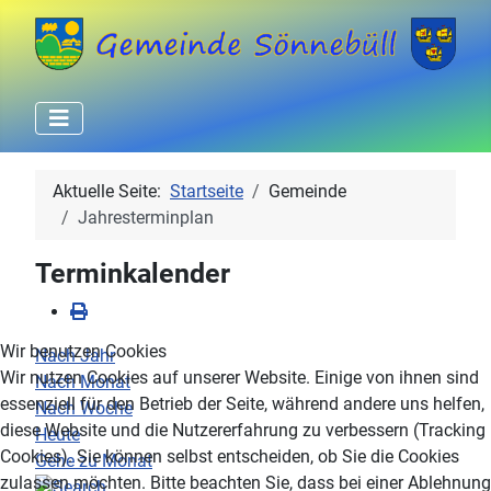
Aktuelle Seite:
Startseite
Gemeinde
Jahresterminplan
Terminkalender
Wir benutzen Cookies
Nach Jahr
Wir nutzen Cookies auf unserer Website. Einige von ihnen sind
Nach Monat
essenziell für den Betrieb der Seite, während andere uns helfen,
Nach Woche
diese Website und die Nutzererfahrung zu verbessern (Tracking
Heute
Cookies). Sie können selbst entscheiden, ob Sie die Cookies
Gehe zu Monat
zulassen möchten. Bitte beachten Sie, dass bei einer Ablehnung