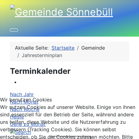
Aktuelle Seite:
Startseite
Gemeinde
Jahresterminplan
Terminkalender
Nach Jahr
Wir benutzen Cookies
Nach Monat
Wir nutzen Cookies auf unserer Website. Einige von ihnen
Nach Woche
sind essenziell für den Betrieb der Seite, während andere
Heute
uns helfen, diese Website und die Nutzererfahrung zu
Gehe zu Monat
verbessern (Tracking Cookies). Sie können selbst
entscheiden, ob Sie die Cookies zulassen möchten. Bitte