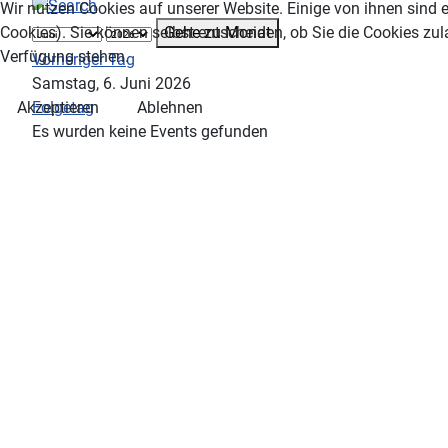
Wir nutzen Cookies auf unserer Website. Einige von ihnen sind e
Gehe zu Monat
Cookies). Sie können selbst entscheiden, ob Sie die Cookies zul
Verfügung stehen.
Vorheriger Tag
Samstag, 6. Juni 2026
Folgetag
Akzeptieren
Ablehnen
Es wurden keine Events gefunden